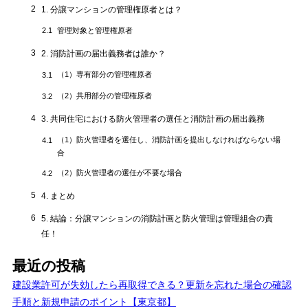
2
1. 分譲マンションの管理権原者とは？
管理対象と管理権原者
2.1
3
2. 消防計画の届出義務者は誰か？
（1）専有部分の管理権原者
3.1
（2）共用部分の管理権原者
3.2
4
3. 共同住宅における防火管理者の選任と消防計画の届出義務
（1）防火管理者を選任し、消防計画を提出しなければならない場
4.1
合
（2）防火管理者の選任が不要な場合
4.2
5
4. まとめ
6
5. 結論：分譲マンションの消防計画と防火管理は管理組合の責
任！
最近の投稿
建設業許可が失効したら再取得できる？更新を忘れた場合の確認
手順と新規申請のポイント【東京都】