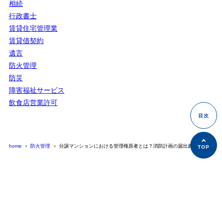
相続
行政書士
賃貸住宅管理業
賃貸借契約
遺言
防火管理
防災
障害福祉サービス
飲食店営業許可
home
防火管理
分譲マンションにおける管理権原者とは？消防計画の届出義務と責任の
© 行政書士萩本昌史事務所ブログ. All Rights Reserved.