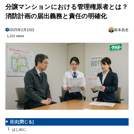
分譲マンションにおける管理権原者とは？
任！
消防計画の届出義務と責任の明確化
2025年2月10日
萩本昌史
1,212 views
目次
[閉じる]
1
はじめに