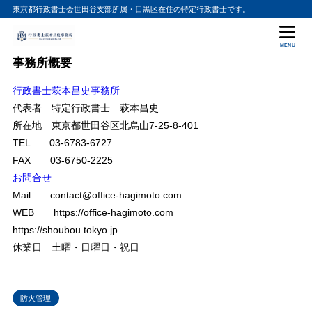
東京都行政書士会世田谷支部所属・目黒区在住の特定行政書士です。
目次
MENU
事務所概要
1
はじめに
行政書士萩本昌史事務所
2
1. 分譲マンションの管理権原者とは？
代表者 特定行政書士 萩本昌史
管理対象と管理権原者
2.1
所在地 東京都世田谷区北烏山7-25-8-401
TEL 03-6783-6727
3
2. 消防計画の届出義務者は誰か？
FAX 03-6750-2225
（1）専有部分の管理権原者
3.1
お問合せ
（2）共用部分の管理権原者
3.2
Mail contact@office-hagimoto.com
4
3. 共同住宅における防火管理者の選任と消防計画の届出義務
WEB https://office-hagimoto.com
https://shoubou.tokyo.jp
（1）防火管理者を選任し、消防計画を提出しなければならない場
4.1
合
休業日 土曜・日曜日・祝日
（2）防火管理者の選任が不要な場合
4.2
5
4. まとめ
防火管理
6
5. 結論：分譲マンションの消防計画と防火管理は管理組合の責