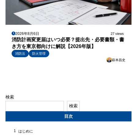
2026年8月6日
27 views
消防計画変更届はいつ必要？提出先・必要書類・書
き方を東京都向けに解説【2026年版】
消防法
防火管理
萩本昌史
検索
検索
目次
1
はじめに