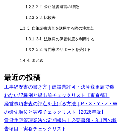
2-2. 公正証書遺言の特徴
1.2.2
2-3. 比較表
1.2.3
3. 自筆証書遺言を活用する際の注意点
1.3
3-1. 法務局の保管制度を利用する
1.3.1
3-2. 専門家のサポートを受ける
1.3.2
4. まとめ
1.4
最近の投稿
工事経歴書の書き方｜建設業許可・決算変更届で迷
わない記載例と提出前チェックリスト【東京都】
経営事項審査の評点を上げる方法｜P・X・Y・Z・W
の優先順位と実務チェックリスト【2026年版】
賃貸住宅管理業法の定期報告｜必要書類・年1回の報
告項目・実務チェックリスト