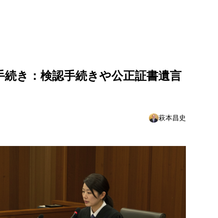
. 専門家のサポートを受ける
手続き：検認手続きや公正証書遺言
萩本昌史