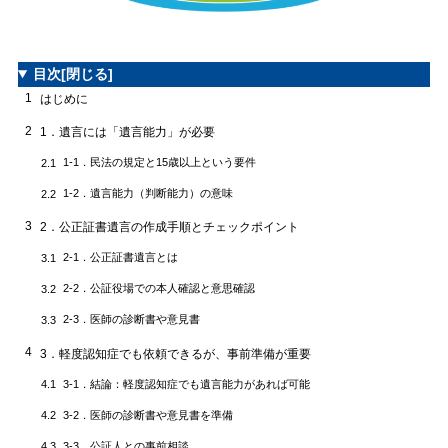
目次
[閉じる]
1
はじめに
2
1．遺言には「遺言能力」が必要
1-1．民法の規定と15歳以上という要件
2.1
1-2．遺言能力（判断能力）の意味
2.2
3
2．公正証書遺言の作成手順とチェックポイント
2-1．公正証書遺言とは
3.1
2-2．公証役場での本人確認と意思確認
3.2
2-3．医師の診断書や意見書
3.3
4
3．軽度認知症でも依頼できるが、事前準備が重要
3-1．結論：軽度認知症でも遺言能力があれば可能
4.1
3-2．医師の診断書や意見書を準備
4.2
3-3．公証人との事前相談
4.3