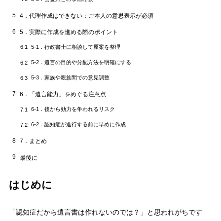
5
4．代理作成はできない：ご本人の意思表示が必須
6
5．実際に作成を進める際のポイント
5-1．行政書士に相談して原案を整理
6.1
5-2．遺言の目的や分配方法を明確にする
6.2
5-3．家族や親族間での意見調整
6.3
7
6．「遺言能力」をめぐる注意点
6-1．後から効力を争われるリスク
7.1
6-2．認知症が進行する前に早めに作成
7.2
8
7．まとめ
9
最後に
はじめに
「認知症だから遺言書は作れないのでは？」と思われがちです