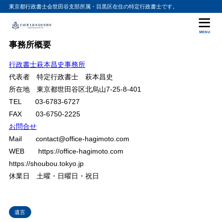
東京都行政書士会世田谷支部所属・目黒区在住の特定行政書士です。
目次
MENU
事務所概要
1
はじめに
行政書士萩本昌史事務所
2
1．遺言には「遺言能力」が必要
代表者 特定行政書士 萩本昌史
1-1．民法の規定と15歳以上という要件
2.1
所在地 東京都世田谷区北烏山7-25-8-401
1-2．遺言能力（判断能力）の意味
2.2
TEL 03-6783-6727
FAX 03-6750-2225
3
2．公正証書遺言の作成手順とチェックポイント
お問合せ
2-1．公正証書遺言とは
3.1
Mail contact@office-hagimoto.com
2-2．公証役場での本人確認と意思確認
3.2
WEB https://office-hagimoto.com
https://shoubou.tokyo.jp
2-3．医師の診断書や意見書
3.3
休業日 土曜・日曜日・祝日
4
3．軽度認知症でも依頼できるが、事前準備が重要
3-1．結論：軽度認知症でも遺言能力があれば可能
4.1
3-2．医師の診断書や意見書を準備
4.2
遺言