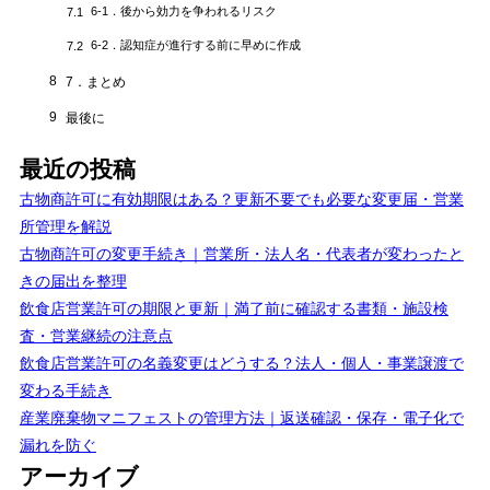
6-1．後から効力を争われるリスク
7.1
6-2．認知症が進行する前に早めに作成
7.2
8
7．まとめ
9
最後に
最近の投稿
古物商許可に有効期限はある？更新不要でも必要な変更届・営業
所管理を解説
古物商許可の変更手続き｜営業所・法人名・代表者が変わったと
きの届出を整理
飲食店営業許可の期限と更新｜満了前に確認する書類・施設検
査・営業継続の注意点
飲食店営業許可の名義変更はどうする？法人・個人・事業譲渡で
変わる手続き
産業廃棄物マニフェストの管理方法｜返送確認・保存・電子化で
漏れを防ぐ
アーカイブ