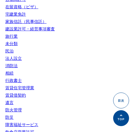
在留資格（ビザ）
宅建業免許
家族信託（民事信託）
建設業許可・経営事項審査
旅行業
未分類
民泊
法人設立
消防法
相続
行政書士
賃貸住宅管理業
賃貸借契約
遺言
防火管理
防災
障害福祉サービス