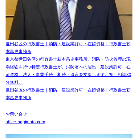
世田谷区の行政書士｜消防・建設業許可・在留資格｜行政書士萩
本昌史事務所
東京都世田谷区の行政書士萩本昌史事務所。消防・防火管理の現
場経験を持つ特定行政書士が、消防署への届出、建設業許可、在
留資格、法人・事業手続、相続・遺言を支援します。初回相談30
分無料。
世田谷区の行政書士｜消防・建設業許可・在留資格｜行政書士萩
本昌史事務所
お問い合せ
office-hagimoto.com