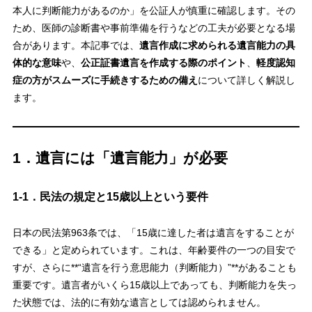
本人に判断能力があるのか」を公証人が慎重に確認します。その
ため、医師の診断書や事前準備を行うなどの工夫が必要となる場
合があります。本記事では、
遺言作成に求められる遺言能力の具
体的な意味
や、
公正証書遺言を作成する際のポイント
、
軽度認知
症の方がスムーズに手続きするための備え
について詳しく解説し
ます。
1．遺言には「遺言能力」が必要
1-1．民法の規定と15歳以上という要件
日本の民法第963条では、「15歳に達した者は遺言をすることが
できる」と定められています。これは、年齢要件の一つの目安で
すが、さらに**“遺言を行う意思能力（判断能力）”**があることも
重要です。遺言者がいくら15歳以上であっても、判断能力を失っ
た状態では、法的に有効な遺言としては認められません。