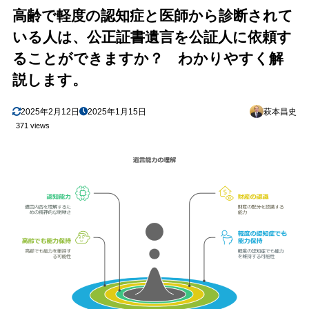
3-3．公証人との事前相談
4.3
高齢で軽度の認知症と医師から診断されて
5
4．代理作成はできない：ご本人の意思表示が必須
いる人は、公正証書遺言を公証人に依頼す
6
5．実際に作成を進める際のポイント
ることができますか？ わかりやすく解
5-1．行政書士に相談して原案を整理
6.1
説します。
5-2．遺言の目的や分配方法を明確にする
6.2
2025年2月12日
2025年1月15日
萩本昌史
5-3．家族や親族間での意見調整
6.3
371 views
7
6．「遺言能力」をめぐる注意点
6-1．後から効力を争われるリスク
7.1
6-2．認知症が進行する前に早めに作成
7.2
8
7．まとめ
9
最後に