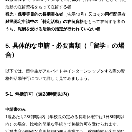
活動の在留資格をもって在留する者
観光・保養等目的の長期滞在者
（告示40号）又はその
同行配偶
者
難民認定申請中の「特定活動」の在留資格
をもって在留する者の
うち、
報酬を受ける活動の指定が行われていない者
5. 具体的な申請・必要書類（「留学」の場
合）
以下では、留学生がアルバイトやインターンシップをする際の資
格外活動許可について詳しく見てみましょう。
5-1. 包括許可（週28時間以内）
申請書のみ
1週あたり28時間以内（学校長の定める長期休暇中は1日8時間以
内）の場合、比較的簡単な手続きで包括許可を受けられます。
活動内容が明確な雇用契約や個人事業でも、稼働時間が客観的に