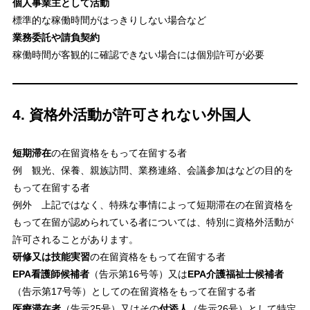
個人事業主として活動
標準的な稼働時間がはっきりしない場合など
業務委託や請負契約
稼働時間が客観的に確認できない場合には個別許可が必要
4. 資格外活動が許可されない外国人
短期滞在
の在留資格をもって在留する者
例 観光、保養、親族訪問、業務連絡、会議参加はなどの目的を
もって在留する者
例外 上記ではなく、特殊な事情によって短期滞在の在留資格を
もって在留が認められている者については、特別に資格外活動が
許可されることがあります。
研修又は技能実習
の在留資格をもって在留する者
EPA看護師候補者
（告示第16号等）又は
EPA介護福祉士候補者
（告示第17号等）としての在留資格をもって在留する者
医療滞在者
（告示25号）又はその
付添人
（告示26号）として特定