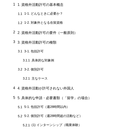
1
1. 資格外活動許可の基本概念
1-1. どんなときに必要か？
1.1
1-2. 対象外となる在留資格
1.2
2
2. 資格外活動許可の要件（一般原則）
3
3. 資格外活動許可の種類
3-1. 包括許可
3.1
具体的な対象例
3.1.1
3-2. 個別許可
3.2
主なケース
3.2.1
4
4. 資格外活動が許可されない外国人
5
5. 具体的な申請・必要書類（「留学」の場合）
5-1. 包括許可（週28時間以内）
5.1
5-2. 個別許可（週28時間超の活動など）
5.2
(1) インターンシップ（職業体験）
5.2.1