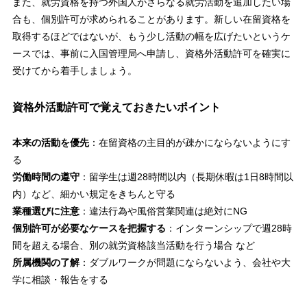
また、就労資格を持つ外国人がさらなる就労活動を追加したい場
合も、個別許可が求められることがあります。新しい在留資格を
取得するほどではないが、もう少し活動の幅を広げたいというケ
ースでは、事前に入国管理局へ申請し、資格外活動許可を確実に
受けてから着手しましょう。
資格外活動許可で覚えておきたいポイント
本来の活動を優先
：在留資格の主目的が疎かにならないようにす
る
労働時間の遵守
：留学生は週28時間以内（長期休暇は1日8時間以
内）など、細かい規定をきちんと守る
業種選びに注意
：違法行為や風俗営業関連は絶対にNG
個別許可が必要なケースを把握する
：インターンシップで週28時
間を超える場合、別の就労資格該当活動を行う場合 など
所属機関の了解
：ダブルワークが問題にならないよう、会社や大
学に相談・報告をする