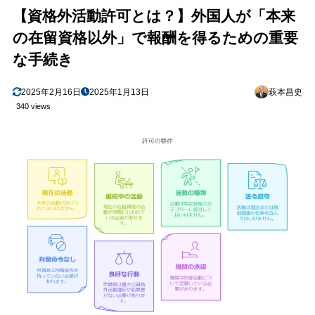
5-1. 包括許可（週28時間以内）
5.1
【資格外活動許可とは？】外国人が「本来
5-2. 個別許可（週28時間超の活動など）
5.2
の在留資格以外」で報酬を得るための重要
(1) インターンシップ（職業体験）
5.2.1
な手続き
必要書類の例
5.2.1.1
2025年2月16日
2025年1月13日
萩本昌史
(2) 語学教師やその他の活動
5.2.2
340 views
6
6. その他の注意点・ケーススタディ
6-1. 個人事業主として活動
6.1
6-2. 業務委託・請負契約のケース
6.2
6-3. 「文化活動」からの準用
6.3
7
7. トラブル回避のためのヒント
8
8. まとめ
資格外活動許可で覚えておきたいポイント
8.1