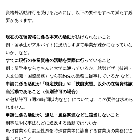
資格外活動許可を受けるためには、以下の要件をすべて満たす必
要があります。
現在の在留資格に係る本来の活動
が妨げられないこと
例：留学生がアルバイトに没頭しすぎて学業が疎かになっていな
いか、など。
すでに現行の在留資格の活動を実際に行っていること
例：留学生ならきちんと大学に通っているか、就労ビザ（技術・
人文知識・国際業務）なら契約先の業務に従事しているか など。
申請に係る活動が「特定技能」や「技能実習」以外の在留資格該
当活動であること（個別許可の場合）
※包括許可（週28時間以内など）については、この要件は求めら
れません。
申請に係る活動が、違法・風俗関連などに該当しないこと
刑事法や民事法などに違反する活動ではないか
風俗営業や店舗型性風俗特殊営業等に該当する営業所の業務に従
事しないこと