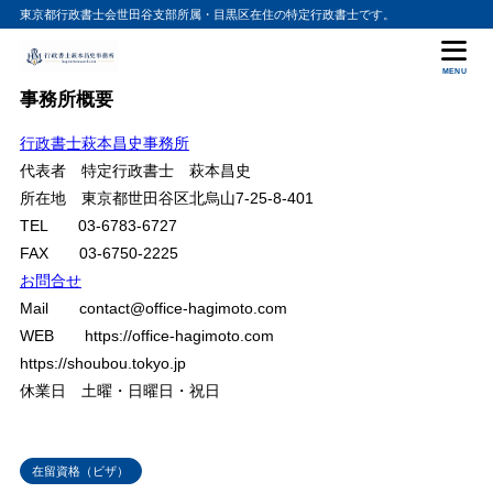
東京都行政書士会世田谷支部所属・目黒区在住の特定行政書士です。
目次
MENU
事務所概要
1
1. 資格外活動許可の基本概念
行政書士萩本昌史事務所
1-1. どんなときに必要か？
1.1
代表者 特定行政書士 萩本昌史
1-2. 対象外となる在留資格
1.2
所在地 東京都世田谷区北烏山7-25-8-401
2
2. 資格外活動許可の要件（一般原則）
TEL 03-6783-6727
FAX 03-6750-2225
3
3. 資格外活動許可の種類
お問合せ
3-1. 包括許可
3.1
Mail contact@office-hagimoto.com
具体的な対象例
3.1.1
WEB https://office-hagimoto.com
https://shoubou.tokyo.jp
3-2. 個別許可
3.2
休業日 土曜・日曜日・祝日
主なケース
3.2.1
4
4. 資格外活動が許可されない外国人
5
5. 具体的な申請・必要書類（「留学」の場合）
在留資格（ビザ）