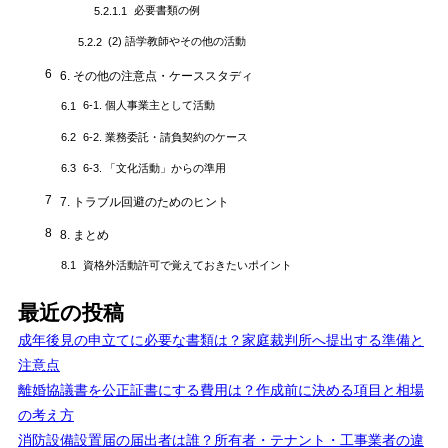
必要書類の例
5.2.1.1
(2) 語学教師やその他の活動
5.2.2
6
6. その他の注意点・ケーススタディ
6-1. 個人事業主として活動
6.1
6-2. 業務委託・請負契約のケース
6.2
6-3. 「文化活動」からの準用
6.3
7
7. トラブル回避のためのヒント
8
8. まとめ
資格外活動許可で覚えておきたいポイント
8.1
最近の投稿
成年後見の申立てに必要な書類は？家庭裁判所へ提出する準備と
注意点
離婚協議書を公正証書にする費用は？作成前に決める項目と相場
の考え方
消防設備設置届の届出者は誰？所有者・テナント・工事業者の違