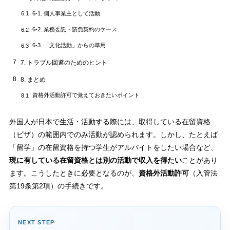
6-1. 個人事業主として活動
6.1
6-2. 業務委託・請負契約のケース
6.2
6-3. 「文化活動」からの準用
6.3
7
7. トラブル回避のためのヒント
8
8. まとめ
資格外活動許可で覚えておきたいポイント
8.1
外国人が日本で生活・活動する際には、取得している在留資格
（ビザ）の範囲内でのみ活動が認められます。しかし、たとえば
「留学」の在留資格を持つ学生がアルバイトをしたい場合など、
現に有している在留資格とは別の活動で収入を得たい
ことがあり
ます。こうしたときに必要となるのが、
資格外活動許可
（入管法
第19条第2項）の手続きです。
NEXT STEP