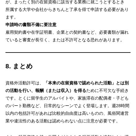
が、まったく別の在留資格に該当する業務に就こうとするとき
所属する大学や会社からきちんと了承を得て申請する必要があり
ます。
申請時の書類不備に要注意
雇用契約書や在学証明書、企業との契約書など、必要書類が漏れ
ていると審査が長引く、または不許可となる恐れがあります。
8. まとめ
資格外活動許可は、
「本来の在留資格で認められた活動」とは別
の活動を行い、報酬（または収入）を得る
ために不可欠な手続き
です。とくに留学生のアルバイトや、家族滞在の配偶者・子ども
のパート勤務など、日常的なシーンでよく登場します。週28時間
以内の包括許可があれば比較的自由度は高いものの、風俗関連営
業や違法性のある活動は認められない点に注意が必要です。