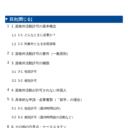
目次
[閉じる]
1
1. 資格外活動許可の基本概念
1-1. どんなときに必要か？
1.1
1-2. 対象外となる在留資格
1.2
2
2. 資格外活動許可の要件（一般原則）
3
3. 資格外活動許可の種類
3-1. 包括許可
3.1
3-2. 個別許可
3.2
4
4. 資格外活動が許可されない外国人
5
5. 具体的な申請・必要書類（「留学」の場合）
5-1. 包括許可（週28時間以内）
5.1
5-2. 個別許可（週28時間超の活動など）
5.2
6
6. その他の注意点・ケーススタディ