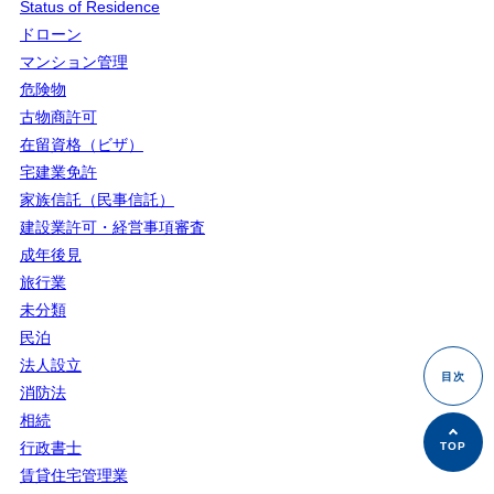
Status of Residence
ドローン
マンション管理
危険物
古物商許可
在留資格（ビザ）
宅建業免許
家族信託（民事信託）
建設業許可・経営事項審査
成年後見
旅行業
未分類
民泊
法人設立
消防法
相続
行政書士
賃貸住宅管理業