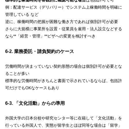
標準的な稼働時間を客観的に確認可能な場合
は包括許可で可
例：配達サービス（デリバリー）でシステム上稼働時間を明確に
管理している など
逆に、稼働時間の把握が困難な働き方であれば個別許可が必要
さらに大規模に事業所を設置・従業員を雇用・法人設立などする
なら**「経営・管理」**ビザへの変更を検討すべき
6-2. 業務委託・請負契約のケース
労働時間が決まっていない契約形態の場合は個別許可が必要とな
ることが多い
標準的な労働時間がきちんと書面で示されているならば、包括許
可だけでもOKなケースもあり
6-3. 「文化活動」からの準用
外国大学の日本分校や研究センター等に在籍して「文化活動」を
行っている外国人で、実態が留学生とほぼ同等な場合は「留学」