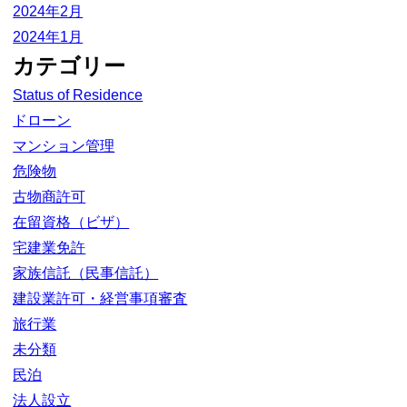
2024年2月
2024年1月
カテゴリー
Status of Residence
ドローン
マンション管理
危険物
古物商許可
在留資格（ビザ）
宅建業免許
家族信託（民事信託）
建設業許可・経営事項審査
旅行業
未分類
民泊
法人設立