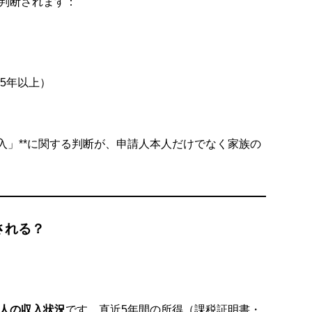
判断されます：
5年以上）
収入」**に関する判断が、申請人本人だけでなく家族の
される？
人の収入状況
です。直近5年間の所得（課税証明書・