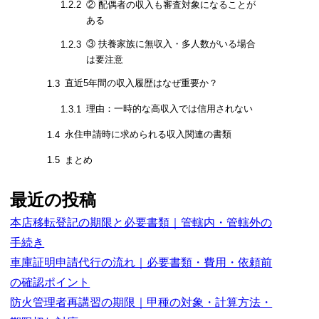
② 配偶者の収入も審査対象になることが
1.2.2
ある
③ 扶養家族に無収入・多人数がいる場合
1.2.3
は要注意
直近5年間の収入履歴はなぜ重要か？
1.3
理由：一時的な高収入では信用されない
1.3.1
永住申請時に求められる収入関連の書類
1.4
まとめ
1.5
最近の投稿
本店移転登記の期限と必要書類｜管轄内・管轄外の
手続き
車庫証明申請代行の流れ｜必要書類・費用・依頼前
の確認ポイント
防火管理者再講習の期限｜甲種の対象・計算方法・