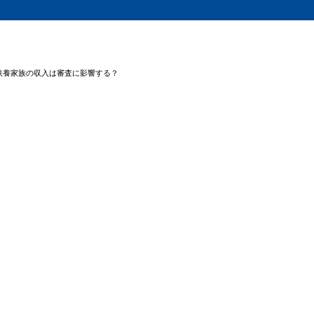
扶養家族の収入は審査に影響する？
の基本的な審査項目
者の永住申請で収入はどう評価される？
原則：申請人本人の収入が審査の中心
配偶者の収入も審査対象になることがある
扶養家族に無収入・多人数がいる場合は要注意
の収入履歴はなぜ重要か？
：一時的な高収入では信用されない
時に求められる収入関連の書類