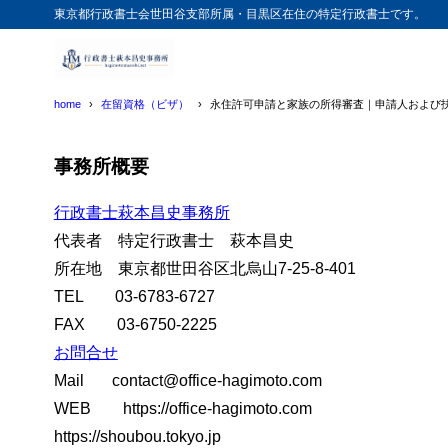
東京都行政書士会世田谷支部所属・目黒区在住の特定行政書士です。
目次
home
在留資格（ビザ）
永住許可申請と家族の所得審査｜申請人および
1
はじめに
事務所概要
永住申請
1.1
行政書士萩本昌史事務所
家族帯同
1.2
代表者 特定行政書士 萩本昌史
① 
1.2.1
所在地 東京都世田谷区北烏山7-25-8-401
② 
1.2.2
TEL 03-6783-6727
③ 
1.2.3
FAX 03-6750-2225
お問合せ
直近5年間
1.3
Mail contact@office-hagimoto.com
理由
1.3.1
WEB https://office-hagimoto.com
永住申請
1.4
https://shoubou.tokyo.jp